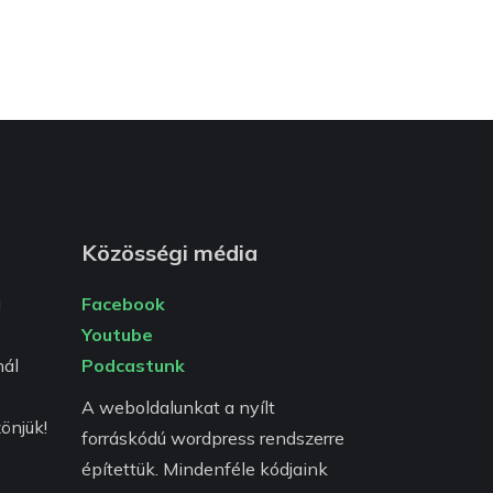
Közösségi média
i
Facebook
Youtube
ál
Podcastunk
A weboldalunkat a nyílt
önjük!
forráskódú wordpress rendszerre
építettük. Mindenféle kódjaink