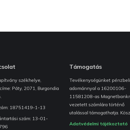
solat
Támogatás
apítvány székhelye,
Tevékenységünket pénzbel
címe: Páty, 2071, Burgondia
adománnyal a 16200106-
.
11581208-as Magnetbankn
vezetett számlára történő
zám: 18751419-1-13
utalással támogathatja. Kösz
ántartási szám: 13-01-
Adatvédelmi tájékoztató
796