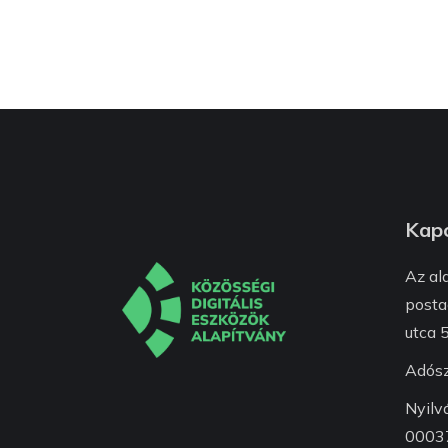
Kapc
Az al
posta
utca 5
Adós
Nyilv
0003