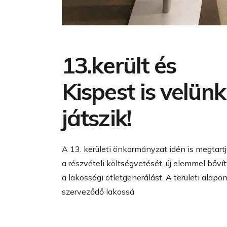
13.került és
Kispest is velünk
játszik!
A 13. kerületi önkormányzat idén is megtart
a részvételi költségvetését, új elemmel bőví
a lakossági ötletgenerálást. A területi alapo
szerveződő lakossá