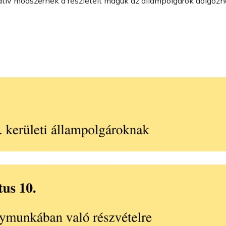
tív módszernek a részleteit maguk az állampolgárok dolgozh