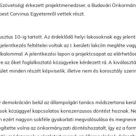
 Szövetség) érkezett projektmenedzser, a Budavári Önkormányz
pest Corvinus Egyetemről vettek részt.
tus 10-ig tartott. Az érdeklődő helyi lakosoknak egy jelentke
elentkezés feltételei voltak az I. kerületi lakcím megléte vagy 
alommal. A jelentkezési lapon a projektcsapat az elérhetőség
 az őket foglalkoztató közügyekre kérdezett rá. A kiválasztá
let minden részét képviselik, illetve nem és korosztály szeri
.
demokrácián belül az állampolgári tanács módszertana került
usok közüggyel kapcsolatos konszenzusos döntést hoznak. N
n ezért nagyon sokféle gyakorlati megvalósulása és megne
gítette volna az önkormányzati döntéshozatalt, így ez a for