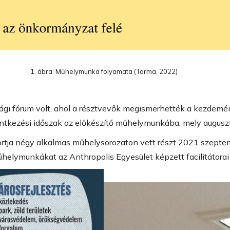
1. ábra: Műhelymunka folyamata (Torma, 2022)
ági fórum volt, ahol a résztvevők megismerhették a kezdemén
lentkezési időszak az előkészítő műhelymunkába, mely augusztu
portja négy alkalmas műhelysorozaton vett részt 2021 szepte
helymunkákat az Anthropolis Egyesület képzett facilitátorai