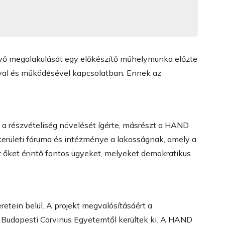
lévő megalakulását egy előkészítő műhelymunka előzte
ával és működésével kapcsolatban. Ennek az
 a részvételiség növelését ígérte, másrészt a HAND
 kerületi fóruma és intézménye a lakosságnak, amely a
 őket érintő fontos ügyeket, melyeket demokratikus
etein belül. A projekt megvalósításáért a
a Budapesti Corvinus Egyetemtől kerültek ki. A HAND