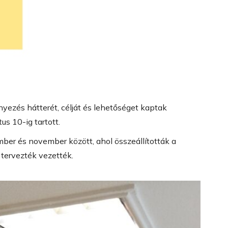
yezés hátterét, célját és lehetőséget kaptak
s 10-ig tartott.
mber és november között, ahol összeállították a
 tervezték vezették.