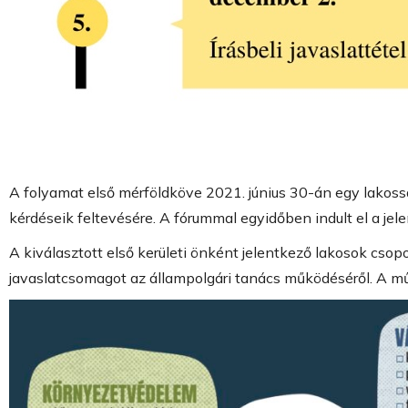
A folyamat első mérföldköve 2021. június 30-án egy lakoss
kérdéseik feltevésére. A fórummal egyidőben indult el a je
A kiválasztott első kerületi önként jelentkező lakosok cso
javaslatcsomagot az állampolgári tanács működéséről. A mű