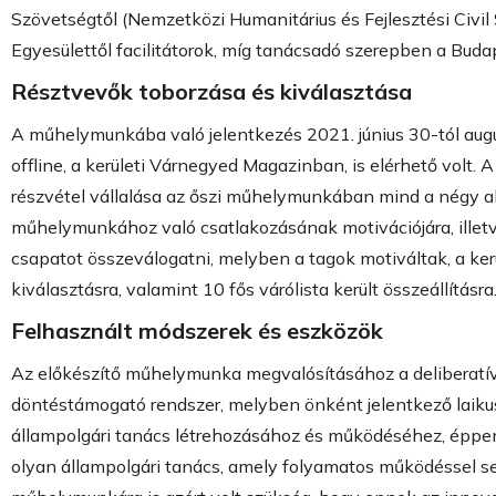
Szövetségtől (Nemzetközi Humanitárius és Fejlesztési Civil
Egyesülettől facilitátorok, míg tanácsadó szerepben a Buda
Résztvevők toborzása és kiválasztása
A műhelymunkába való jelentkezés 2021. június 30-tól augusz
offline, a kerületi Várnegyed Magazinban, is elérhető volt. A j
részvétel vállalása az őszi műhelymunkában mind a négy alk
műhelymunkához való csatlakozásának motivációjára, illetve
csapatot összeválogatni, melyben a tagok motiváltak, a kerü
kiválasztásra, valamint 10 fős várólista került összeállításra
Felhasznált módszerek és eszközök
Az előkészítő műhelymunka megvalósításához a deliberatív 
döntéstámogató rendszer, melyben önként jelentkező laik
állampolgári tanács létrehozásához és működéséhez, éppe
olyan állampolgári tanács, amely folyamatos működéssel se