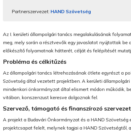
Partnerszervezet:
HAND Szövetség
Az I. kerületi állampolgári tanács megalakulásának folyam
meg, mely során a résztvevők egy javaslatot nyújtottak b
előkészítő folyamatnak hátterét, célját és felépítését mutatj
Probléma és célkitűzés
Az állampolgári tanács létrehozásának ötlete egyrészt a p
Szövetség által vezetett projektben. A kerületi állampolgá
mindenkori önkormányzat által elismert módon működik, bec
vitában, konszenzust keresve dolgoznak fel.
Szervező, támogató és finanszírozó szerveze
A projekt a Budavári Önkormányzat és a HAND Szövetség egy
projektcsapat felelt, melynek tagjai a HAND Szövetségtől,