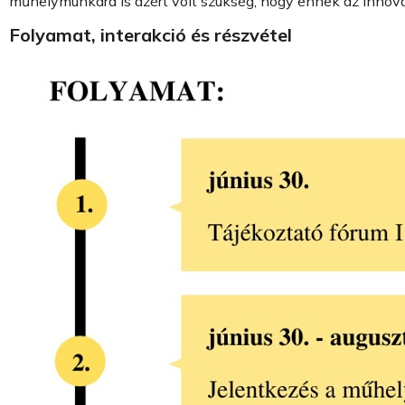
műhelymunkára is azért volt szükség, hogy ennek az innova
Folyamat, interakció és részvétel