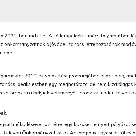
ata 2021-ben indult el. Az állampolgári tanács folyamatban 
e az önkormányzatnak a jövőbeli tanács létrehozásának módj
uk be.
olgármester 2019-es választási programjában jelent meg, ahol
ri tanács ideális estben egy meghatározó, de nem kizárólagos
satornázza a helyiek véleményét, proaktív módon felveti az
tek
üttműködésével jött létre, egy közösen elnyert pályázat ker
 a Budavári Önkormányzattól, az Anthropolis Egyesülettől és 