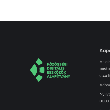
Kapc
Az al
posta
utca 5
Adós
Nyilv
0003