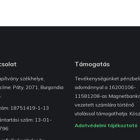
solat
Támogatás
apítvány székhelye,
Tevékenységünket pénzbel
címe: Páty, 2071, Burgondia
adománnyal a 16200106-
.
11581208-as Magnetbankn
vezetett számlára történő
zám: 18751419-1-13
utalással támogathatja. Kösz
ántartási szám: 13-01-
Adatvédelmi tájékoztató
796