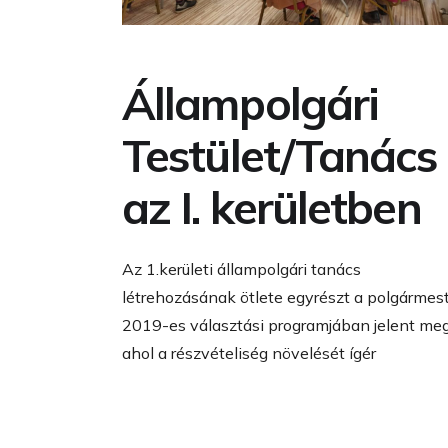
Állampolgári
Testület/Tanács
az I. kerületben
Az 1.kerületi állampolgári tanács
létrehozásának ötlete egyrészt a polgármes
2019-es választási programjában jelent meg
ahol a részvételiség növelését ígér