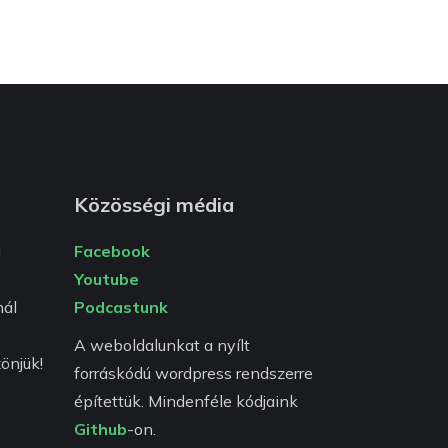
Közösségi média
i
Facebook
Youtube
ál
Podcastunk
A weboldalunkat a nyílt
önjük!
forráskódú wordpress rendszerre
építettük. Mindenféle kódjaink
Github
-on.