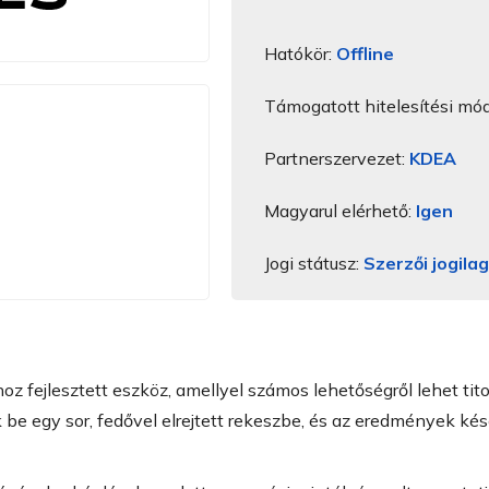
Hatókör:
Offline
Támogatott hitelesítési mó
Partnerszervezet:
KDEA
Magyarul elérhető:
Igen
Jogi státusz:
Szerzői jogila
z fejlesztett eszköz, amellyel számos lehetőségről lehet tit
 be egy sor, fedővel elrejtett rekeszbe, és az eredmények ké