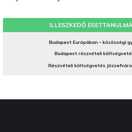
ILLESZKEDŐ ESETTANULMÁ
Budapest Európában – közösségi g
Budapest részvételi költségvet
Részvételi költségvetés Józsefvár