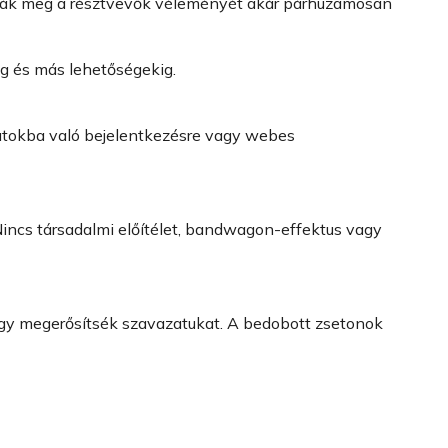
tatják meg a résztvevők véleményét akár párhuzamosan
ig és más lehetőségekig.
ózatokba való bejelentkezésre vagy webes
Nincs társadalmi előítélet, bandwagon-effektus vagy
hogy megerősítsék szavazatukat. A bedobott zsetonok