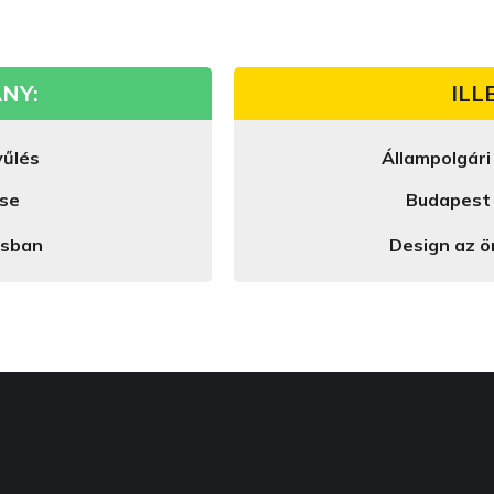
NY:
ILL
yűlés
Állampolgári
ése
Budapest 
osban
Design az 