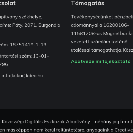
solat
Támogatás
apítvány székhelye,
Tevékenységünket pénzbel
címe: Páty, 2071, Burgondia
adománnyal a 16200106-
.
11581208-as Magnetbankn
vezetett számlára történő
zám: 18751419-1-13
utalással támogathatja. Kösz
ántartási szám: 13-01-
Adatvédelmi tájékoztató
796
: info(kukac)kdea.hu
Közösségi Digitális Eszközök Alapítvány - néhány jog fennt
n másképpen nem kerül feltüntetésre, anyagaink a Creativ