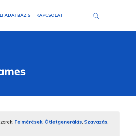
LI ADATBÁZIS
KAPCSOLAT
rames
szerek:
Felmérések
,
Ötletgenerálás
,
Szavazás
,