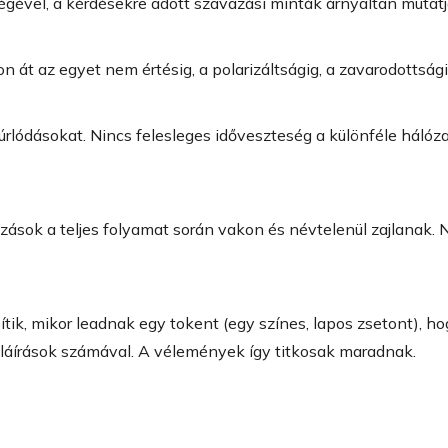
tségével, a kérdésekre adott szavazási minták árnyaltan mu
át az egyet nem értésig, a polarizáltságig, a zavarodottság
i súrlódásokat. Nincs felesleges időveszteség a különféle hál
ások a teljes folyamat során vakon és névtelenül zajlanak. 
ítik, mikor leadnak egy tokent (egy színes, lapos zsetont), 
láírások számával. A vélemények így titkosak maradnak.