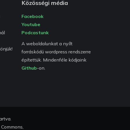
Közösségi média
i
Facebook
Youtube
ál
Podcastunk
A weboldalunkat a nyílt
önjük!
forráskódú wordpress rendszerre
építettük. Mindenféle kódjaink
Github
-on.
artva.
e Commons,