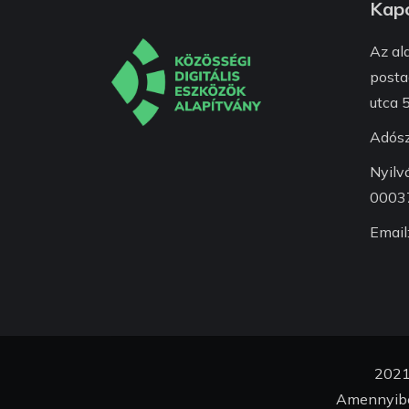
Kapc
Az al
posta
utca 5
Adós
Nyilv
0003
Email
2021 
Amennyibe