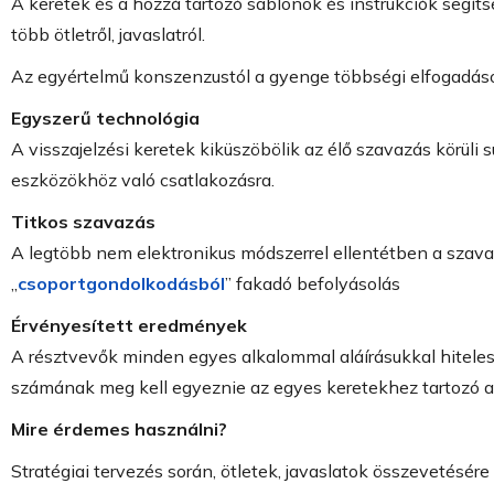
A keretek és a hozzá tartozó sablonok és instrukciók segí
több ötletről, javaslatról.
Az egyértelmű konszenzustól a gyenge többségi elfogadáson 
Egyszerű technológia
A visszajelzési keretek kiküszöbölik az élő szavazás körül
eszközökhöz való csatlakozásra.
Titkos szavazás
A legtöbb nem elektronikus módszerrel ellentétben a szavaz
„
csoportgondolkodásból
” fakadó befolyásolás
Érvényesített eredmények
A résztvevők minden egyes alkalommal aláírásukkal hiteles
számának meg kell egyeznie az egyes keretekhez tartozó a
Mire érdemes használni?
Stratégiai tervezés során, ötletek, javaslatok összevetésére