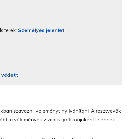
dszerek:
Személyes jelenlét
g védett
okban szavazni, véleményt nyilvánítani. A résztvevők
sőbb a vélemények vizuális grafikonjaként jelennek