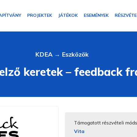
APÍTVÁNY
PROJEKTEK
JÁTÉKOK
ESEMÉNYEK
RÉSZVÉTE
KDEA
→
Eszközök
elző keretek – feedback f
Támogatott részvételi mód
Vita