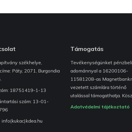
solat
Támogatás
apítvány székhelye,
Tevékenységünket pénzbel
címe: Páty, 2071, Burgondia
adománnyal a 16200106-
.
11581208-as Magnetbankn
vezetett számlára történő
zám: 18751419-1-13
utalással támogathatja. Kösz
ántartási szám: 13-01-
Adatvédelmi tájékoztató
796
: info(kukac)kdea.hu