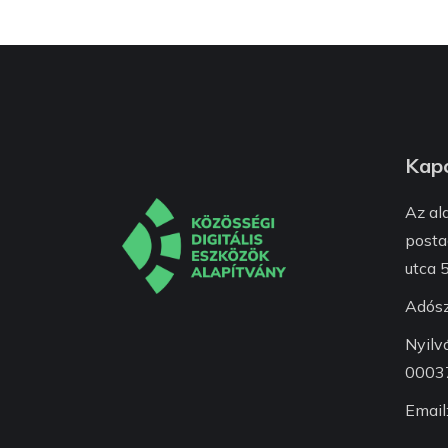
Kapc
Az al
posta
utca 5
Adós
Nyilv
0003
Email