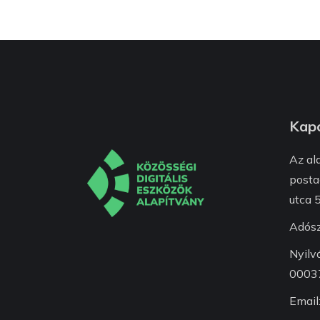
Kapc
Az al
posta
utca 5
Adós
Nyilv
0003
Email