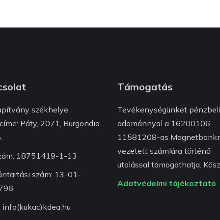
solat
Támogatás
apítvány székhelye,
Tevékenységünket pénzbel
címe: Páty, 2071, Burgondia
adománnyal a 16200106-
.
11581208-as Magnetbankn
vezetett számlára történő
zám: 18751419-1-13
utalással támogathatja. Kösz
ántartási szám: 13-01-
Adatvédelmi tájékoztató
796
: info(kukac)kdea.hu